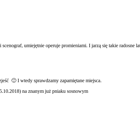
scenograf, umiejętnie operuje promieniami. I jarzą się takie radosne la
u, zjeść 🙂 I wtedy sprawdzamy zapamiętane miejsca.
(05.10.2018) na znanym już pniaku sosnowym