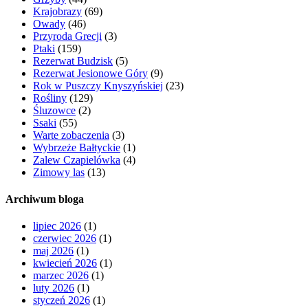
Krajobrazy
(69)
Owady
(46)
Przyroda Grecji
(3)
Ptaki
(159)
Rezerwat Budzisk
(5)
Rezerwat Jesionowe Góry
(9)
Rok w Puszczy Knyszyńskiej
(23)
Rośliny
(129)
Śluzowce
(2)
Ssaki
(55)
Warte zobaczenia
(3)
Wybrzeże Bałtyckie
(1)
Zalew Czapielówka
(4)
Zimowy las
(13)
Archiwum bloga
lipiec 2026
(1)
czerwiec 2026
(1)
maj 2026
(1)
kwiecień 2026
(1)
marzec 2026
(1)
luty 2026
(1)
styczeń 2026
(1)