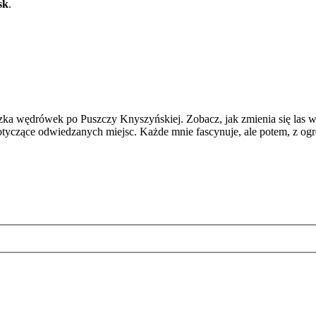
sk
.
zka wędrówek po Puszczy Knyszyńskiej. Zobacz, jak zmienia się las w
otyczące odwiedzanych miejsc. Każde mnie fascynuje, ale potem, z o